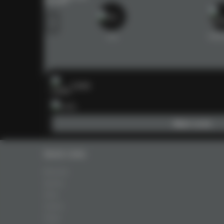
Hot
IDNA
Lotto
Main Lotto
Quick Links
Beranda
Sports+
Slots
Casino
Poker