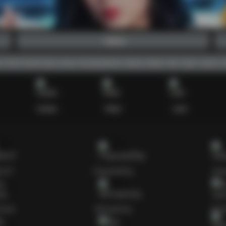
Daftar
g menghadirkan akses daftar dan login cepat, koleksi permainan onl
Casino
Poker
Lotto
SLOT
PragmaticPlay
Haba
Panda
Microgaming
5G G