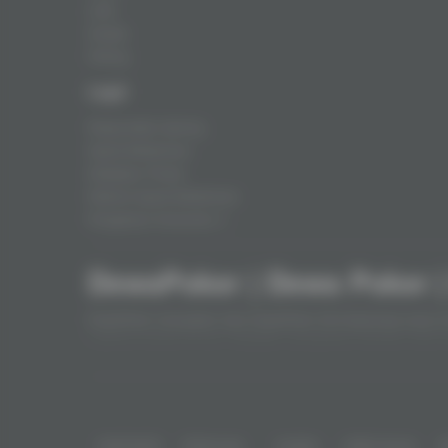
Lotto
Arcade
Fishing
Legal
Responsible Gaming
Syarat &Ketentuan
Kebijakan Privasi
Referral Syarat &Ketentuan
Pengaduan Konsumen
DewaPoker | Dewa Poker |
DewaPoker merupakan situs DewaPoker Slot terpercaya yang meng
customer service 24 jam. Dapatkan pengalaman bermain yang am
IDNPOKER
IDNArcade
UboBet
SABA Sports
S