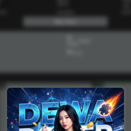
Soft
Slot Mania
Nolimi
Main Slots
Poker
201
267